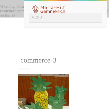
Warning
: Creating default object from empty value in
/htdocs/wp-
content/themes/babykids/framework/ReduxCore/inc/class.redux_f
on line
29
commerce-3