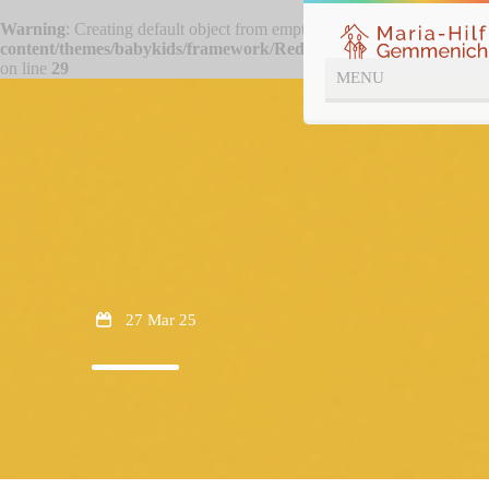
Warning
: Creating default object from empty value in
/htdocs/wp-
content/themes/babykids/framework/ReduxCore/inc/class.redux_f
on line
29
27 Mar 25