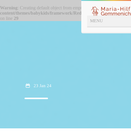
Warning
: Creating default object from empty value in
/htdocs/wp-
content/themes/babykids/framework/ReduxCore/inc/class.redux_f
on line
29
23 Jan 24