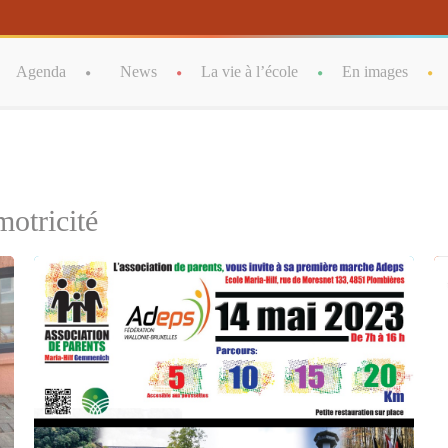
tent/themes/babykids/framework/ReduxCore/inc/class.redux_files
Agenda
News
La vie à l’école
En images
otricité