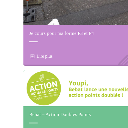
Je cours pour ma forme P3 et P4
Lire plus
Bebat – Action Doubles Points