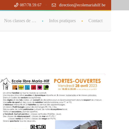
087/78.59.67
·
direction@ecolemariahilf.be
ystem.php
on line
29
Nos classes de …
Infos pratiques
Contact