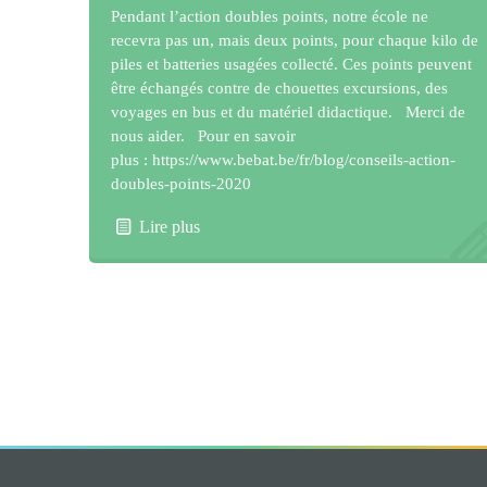
Pendant l’action doubles points, notre école ne
recevra pas un, mais deux points, pour chaque kilo de
piles et batteries usagées collecté. Ces points peuvent
être échangés contre de chouettes excursions, des
voyages en bus et du matériel didactique. Merci de
nous aider. Pour en savoir
plus : https://www.bebat.be/fr/blog/conseils-action-
doubles-points-2020
Lire plus