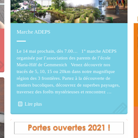
Marche ADEPS
Le 14 mai prochain, dès 7.00… 1° marche ADEPS
organisée par l’association des parents de l’école
Maria-Hilf de Gemmenich Venez découvrir nos
tracés de 5, 10, 15 ou 20km dans notre magnifique
région des 3 frontières. Partez à la découverte de
sentiers bucoliques, découvrez de superbes paysages,
traversez des forêts mystérieuses et rencontrez …
Lire plus