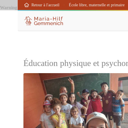
Retour à l'accueil
·
École libre, maternelle et primaire
Warning
: Creating default object from empty value in
/htdocs/wp-con
Éducation physique et psychom