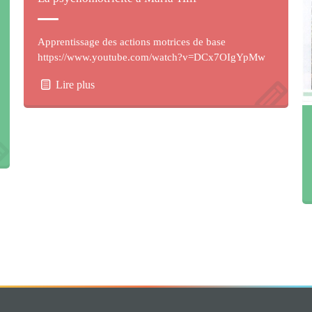
Apprentissage des actions motrices de base
https://www.youtube.com/watch?v=DCx7OIgYpMw
Lire plus