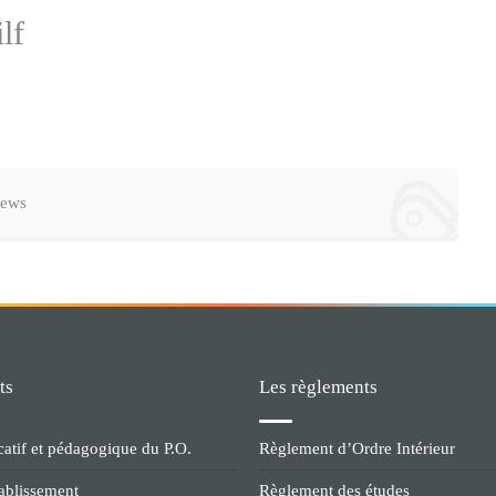
lf
ews
ts
Les règlements
catif et pédagogique du P.O.
Règlement d’Ordre Intérieur
tablissement
Règlement des études