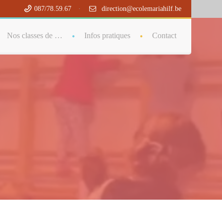
087/78.59.67
·
direction@ecolemariahilf.be
ystem.php
on line
29
Nos classes de …
Infos pratiques
Contact