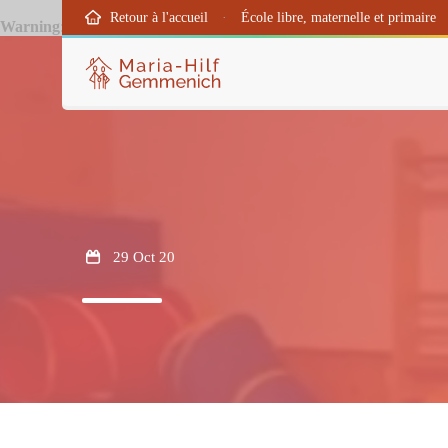
Retour à l'accueil
·
École libre, maternelle et primaire
Warning
: Creating default object from empty value in
/htdocs/wp-con
29 Oct 20