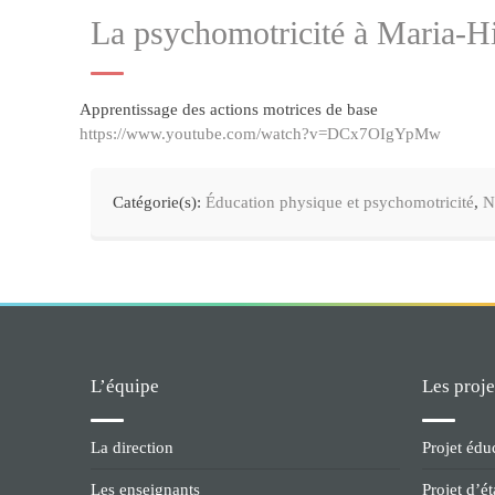
La psychomotricité à Maria-Hi
Apprentissage des actions motrices de base
https://www.youtube.com/watch?v=DCx7OIgYpMw
Catégorie(s):
Éducation physique et psychomotricité
,
N
L’équipe
Les proje
La direction
Projet édu
Les enseignants
Projet d’é