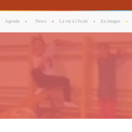
tent/themes/babykids/framework/ReduxCore/inc/class.redux_files
Agenda
News
La vie à l’école
En images